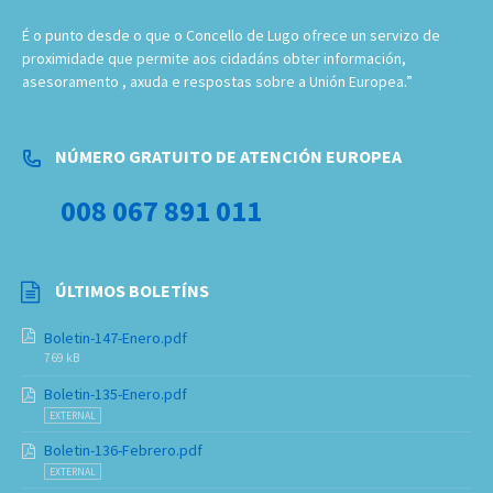
É o punto desde o que o Concello de Lugo ofrece un servizo de
proximidade que permite aos cidadáns obter información,
asesoramento , axuda e respostas sobre a Unión Europea.”
NÚMERO GRATUITO DE ATENCIÓN EUROPEA
008 067 891 011
ÚLTIMOS BOLETÍNS
Boletin-147-Enero.pdf
769 kB
Boletin-135-Enero.pdf
EXTERNAL
Boletin-136-Febrero.pdf
EXTERNAL