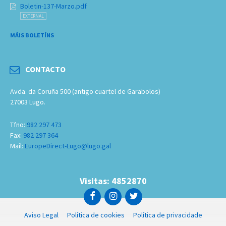
Boletin-137-Marzo.pdf
EXTERNAL
MÁIS BOLETÍNS
CONTACTO
Avda. da Coruña 500 (antigo cuartel de Garabolos)
27003 Lugo.
Tfno:
982 297 473
Fax:
982 297 364
Mail:
EuropeDirect-Lugo@lugo.gal
Visitas: 4852870
Aviso Legal
Política de cookies
Política de privacidade