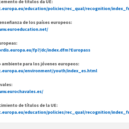
emento de títulos da UE:
ec.europa.eu/education/policies/rec_qual/recognition/index_f
 enseñanza de los países europeos:
www.euroeducation.net/
uropeas:
cordis.europa.eu/fp7/dc/index.dfm?Europass
o ambiente para los jóvenes europeos:
ec.europa.eu/environment/youth/index_es.html
vales:
www.eurochavales.es/
miento de títulos de la UE:
ec.europa.eu/education/policies/rec_qual/recognition/index_f