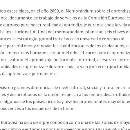
do estas ideas, en el año 2000, el Memorándum sobre el aprendiz
te, documento de trabajo de servicios de la Comisión Europea, 
e europeo para hacer realidad el aprendizaje durante toda la vida a
al e institucional. Al final del memorándum, plantean seis claves a
ara esta estrategia: garantizar el acceso universal y continuo al
aje para obtener y renovar las cualificaciones de los ciudadanos,
sión en recursos humanos, crear métodos eficaces para el aprendiz
te, valorar el aprendizaje no formal e informal, asesorar e infor
tunidades de aprendizaje durante toda la vida y ofrecer oportunid
 de aprendizaje permanente.
existen grandes diferencias de nivel cultural, social y moral entre l
les y desarrollados de la unión respecto a los menos desarrollado
en algunos de los países ricos hay niveles profesionales muy débile
oducentes a los esquemas de la Unión.
 Europea ha sido siempre conocida como una de las zonas de may
o educativo y es famosa por sus proyectos y por su gran evolución 