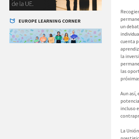
Recogien
permanen
EUROPE LEARNING CORNER
un debat
individu
cuenta p
aprendiz
la inver
permanen
las opor
próximas
Aun así, 
potencia
incluso 
contrapr
La Unión
prestigi