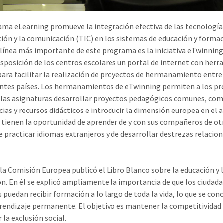
ama eLearning promueve la integración efectiva de las tecnologías
ión y la comunicación (TIC) en los sistemas de educación y forma
a línea más importante de este programa es la iniciativa eTwinning
isposición de los centros escolares un portal de internet con her
para facilitar la realización de proyectos de hermanamiento entre
entes países. Los hermanamientos de eTwinning permiten a los pr
 las asignaturas desarrollar proyectos pedagógicos comunes, com
cias y recursos didácticos e introducir la dimensión europea en el a
tienen la oportunidad de aprender de y con sus compañeros de ot
de practicar idiomas extranjeros y de desarrollar destrezas relacio
 la Comisión Europea publicó el Libro Blanco sobre la educación y 
n. En él se explicó ampliamente la importancia de que los ciudad
 puedan recibir formación a lo largo de toda la vida, lo que se con
endizaje permanente. El objetivo es mantener la competitividad 
 la exclusión social.