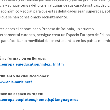
cia y aunque tenga déficits en algunas de sus características, ded
 económico y social para que estas debilidades sean superadas, so
s que se han cohesionado recientemente.
recientes el denominado Proceso de Bolonia, un acuerdo
ernamental europeo, persigue crear un Espacio Europeo de Educa
, para facilitar la movilidad de los estudiantes en los países miemb
ón y formación en Europa:
ec.europa.eu/education/index_fr.htm
imiento de cualificaciones:
ww.enic-naric.net/
zaxe no espazo europeo:
ec.europa.eu/ploteus/home.jsp?language=es