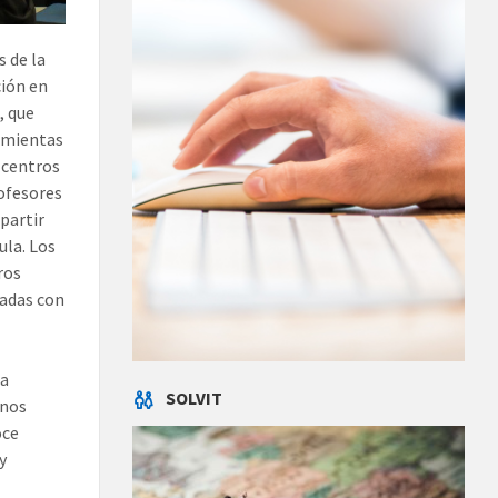
 de la
ción en
, que
ramientas
 centros
ofesores
partir
ula. Los
ros
nadas con
la
SOLVIT
anos
oce
y