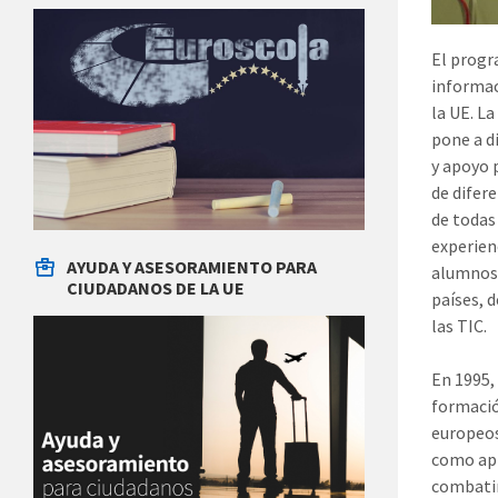
El progr
informac
la UE. L
pone a d
y apoyo 
de difer
de todas
experien
AYUDA Y ASESORAMIENTO PARA
alumnos 
CIUDADANOS DE LA UE
países, 
las TIC.
En 1995,
formació
europeos
como apr
combatir