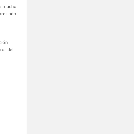
ica mucho
bre todo
ción
ros del