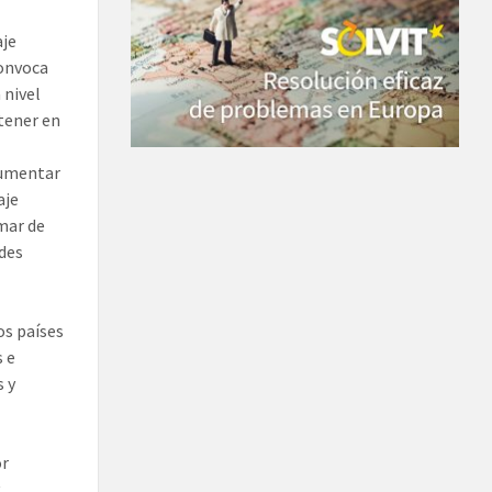
aje
convoca
 nivel
 tener en
 aumentar
aje
mar de
ades
os países
s e
s y
or
y