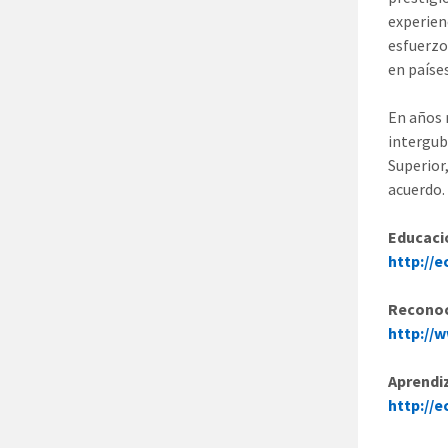
experien
esfuerzo
en paíse
En años 
intergub
Superior
acuerdo.
Educaci
http://
Reconoc
http://w
Aprendi
http://