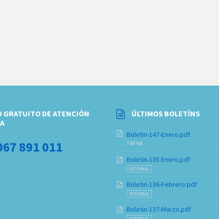
 GRATUITO DE ATENCIÓN
ÚLTIMOS BOLETÍNS
A
Boletin-147-Enero.pdf
067 891 011
769 kB
Boletin-135-Enero.pdf
EXTERNAL
Boletin-136-Febrero.pdf
EXTERNAL
Boletin-137-Marzo.pdf