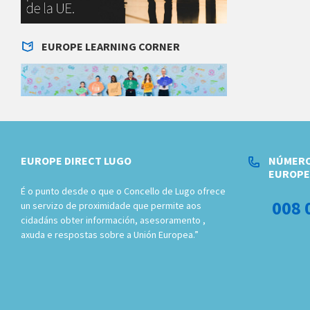
EUROPE LEARNING CORNER
EUROPE DIRECT LUGO
NÚMERO
EUROPE
É o punto desde o que o Concello de Lugo ofrece
008 
un servizo de proximidade que permite aos
cidadáns obter información, asesoramento ,
axuda e respostas sobre a Unión Europea.”