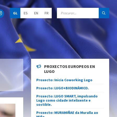
C
GL
ES
EN
FR
h
o
o
s
e
l
a
n
g
u
a
g
e
PROXECTOS EUROPEOS EN
:
LUGO
Proxecto: Inicia Coworking Lugo
Proxecto: LUGO+BIODINÁMICO.
Proxecto: LUGO SMART, impulsando
Lugo como cidade intelixente e
sostible.
Proxecto: MURAMIÑAE da Muralla ao
Miño