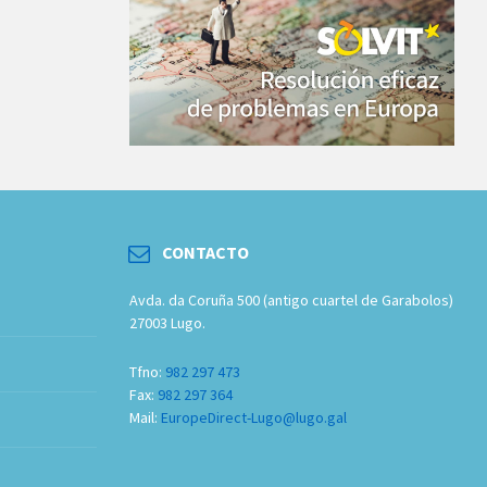
CONTACTO
Avda. da Coruña 500 (antigo cuartel de Garabolos)
27003 Lugo.
Tfno:
982 297 473
Fax:
982 297 364
Mail:
EuropeDirect-Lugo@lugo.gal