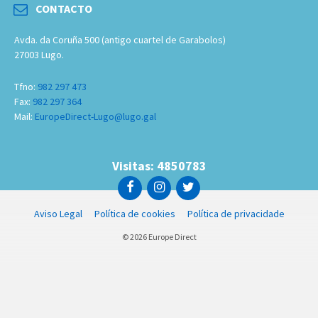
CONTACTO
Avda. da Coruña 500 (antigo cuartel de Garabolos)
27003 Lugo.
Tfno:
982 297 473
Fax:
982 297 364
Mail:
EuropeDirect-Lugo@lugo.gal
Visitas: 4850783
Aviso Legal
Política de cookies
Política de privacidade
© 2026 Europe Direct