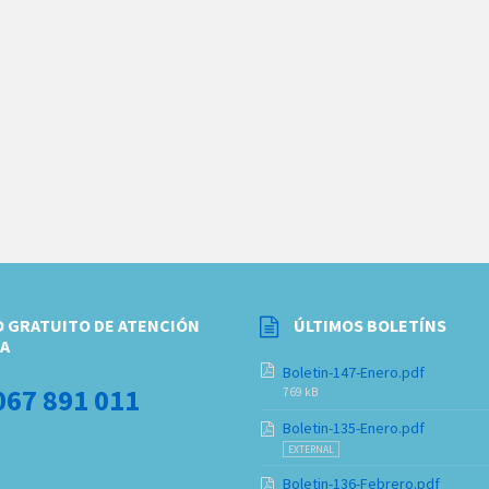
 GRATUITO DE ATENCIÓN
ÚLTIMOS BOLETÍNS
A
Boletin-147-Enero.pdf
067 891 011
769 kB
Boletin-135-Enero.pdf
EXTERNAL
Boletin-136-Febrero.pdf