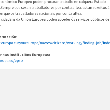
conómico Europeo poden procurar traballo en calquera Estado
empre que sexan traballadores por conta allea, están suxeitos
ión que os traballadores nacionais por conta allea.
 cidadáns da Unión Europea poden acceder ós servizos públicos de
.
formación:
c.europa.eu/youreurope/nav/es/citizens/working/finding-job/ind
r nas Institucións Europeas:
uropa.eu/epso