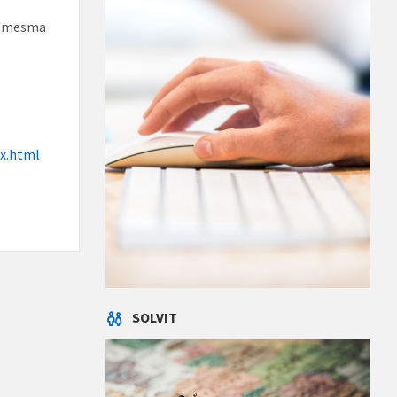
 á mesma
ex.html
SOLVIT