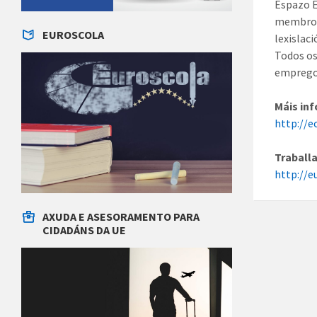
Espazo E
membro.S
EUROSCOLA
lexislac
Todos os
emprego
Máis in
http://e
Traballa
http://e
AXUDA E ASESORAMENTO PARA
CIDADÁNS DA UE