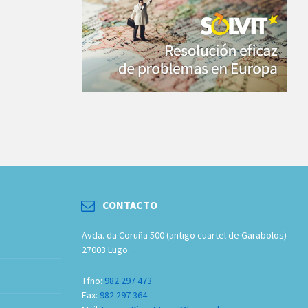
CONTACTO
Avda. da Coruña 500 (antigo cuartel de Garabolos)
27003 Lugo.
Tfno:
982 297 473
Fax:
982 297 364