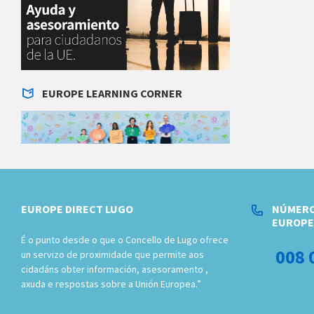
EUROPE LEARNING CORNER
EUROPE DIRECT LUGO
NÚMERO
EUROPE
É o punto desde o que o Concello de Lugo ofrece
008 
un servizo de proximidade que permite aos
cidadáns obter información, asesoramento ,
axuda e respostas sobre a Unión Europea.”