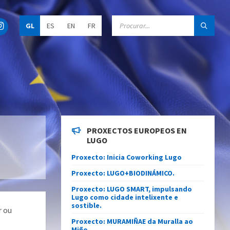
C
GL
ES
EN
FR
h
o
o
s
e
l
a
n
g
u
a
g
e
PROXECTOS EUROPEOS EN
:
LUGO
Proxecto: Inicia Coworking Lugo
Proxecto: LUGO+BIODINÁMICO.
Proxecto: LUGO SMART, impulsando
Lugo como cidade intelixente e
sostible.
r ou
Proxecto: MURAMIÑAE da Muralla ao
Miño