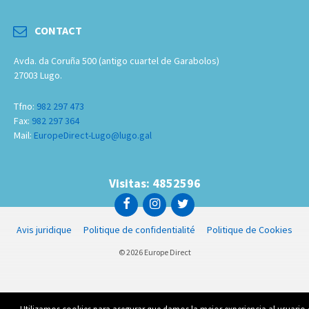
CONTACT
Avda. da Coruña 500 (antigo cuartel de Garabolos)
27003 Lugo.
Tfno:
982 297 473
Fax:
982 297 364
Mail:
EuropeDirect-Lugo@lugo.gal
Visitas: 4852596
Avis juridique
Politique de confidentialité
Politique de Cookies
© 2026 Europe Direct