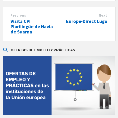
e
g
o
r
Previous
Next
i
Visita CPI
Europe-Direct Lugo
e
s
Plurilingüe de Navia
:
de Suarna
OFERTAS DE EMPLEO Y PRÁCTICAS