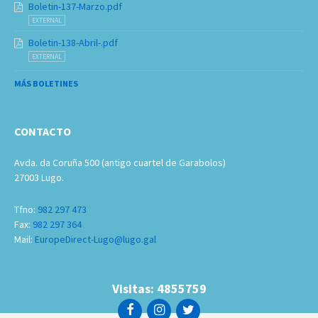
Boletin-137-Marzo.pdf
EXTERNAL
Boletin-138-Abril-.pdf
EXTERNAL
MÁS BOLETINES
CONTACTO
Avda. da Coruña 500 (antigo cuartel de Garabolos)
27003 Lugo.
Tfno:
982 297 473
Fax:
982 297 364
Mail:
EuropeDirect-Lugo@lugo.gal
Visitas: 4855759