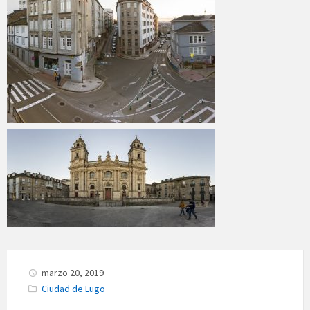
marzo 20, 2019
C
Ciudad de Lugo
a
t