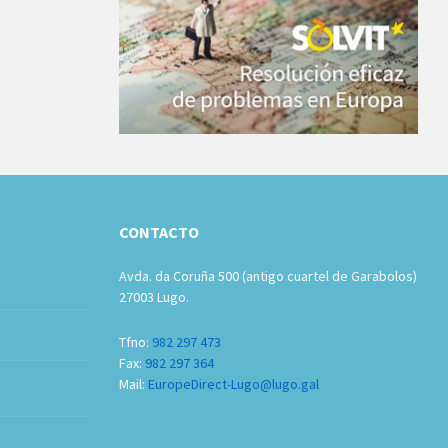
CONTACTO
Avda. da Coruña 500 (antigo cuartel de Garabolos)
27003 Lugo.
Tfno:
982 297 473
Fax:
982 297 364
Mail:
EuropeDirect-Lugo@lugo.gal