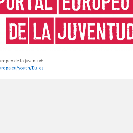
uropeo de la juventud:
uropa.eu/youth/Eu_es