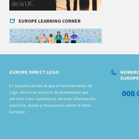
EUROPE LEARNING CORNER
EUROPE DIRECT LUGO
NÚMERO
EUROPE
Es el punto desde el que el Ayuntamiento de
008 
Lugo ofrece un servicio de proximidad que
permite a los ciudadanos obtener información,
asesoría, ayuda y respuestas sobre la Unión
Europea