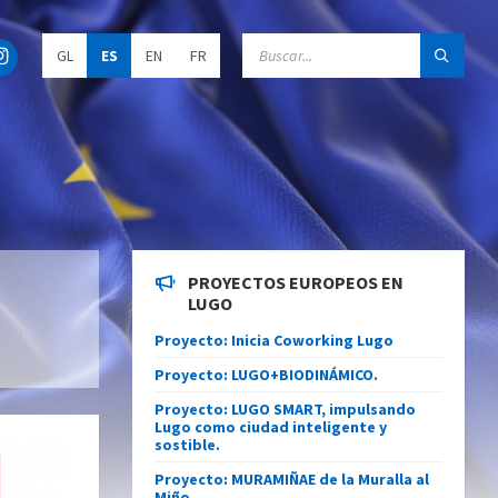
C
GL
ES
EN
FR
h
o
o
s
e
l
a
n
g
u
a
g
e
PROYECTOS EUROPEOS EN
:
LUGO
Proyecto: Inicia Coworking Lugo
Proyecto: LUGO+BIODINÁMICO.
Proyecto: LUGO SMART, impulsando
Lugo como ciudad inteligente y
sostible.
Proyecto: MURAMIÑAE de la Muralla al
Miño